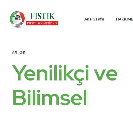
Ana Sayfa
HAKKIM
AR-GE
Yenilikçi ve
Bilimsel