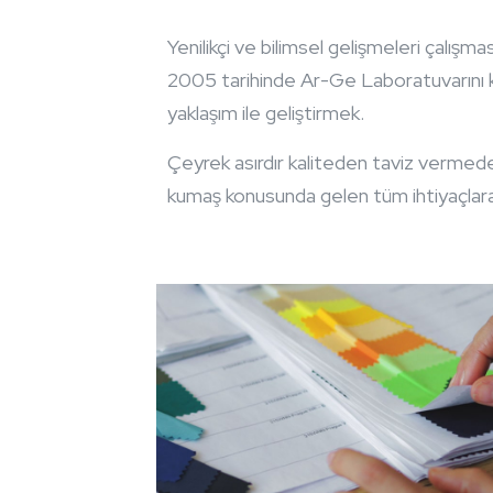
Yenilikçi ve bilimsel gelişmeleri çalışm
2005 tarihinde Ar-Ge Laboratuvarını ku
yaklaşım ile geliştirmek.
Çeyrek asırdır kaliteden taviz vermede
kumaş konusunda gelen tüm ihtiyaçlar