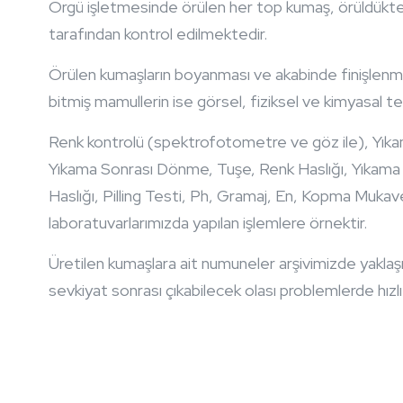
Örgü işletmesinde örülen her top kumaş, örüldükte
tarafından kontrol edilmektedir.
Örülen kumaşların boyanması ve akabinde finişlenme
bitmiş mamullerin ise görsel, fiziksel ve kimyasal tes
Renk kontrolü (spektrofotometre ve göz ile), Yık
Yıkama Sonrası Dönme, Tuşe, Renk Haslığı, Yıkama H
Haslığı, Pilling Testi, Ph, Gramaj, En, Kopma Mukav
laboratuvarlarımızda yapılan işlemlere örnektir.
Üretilen kumaşlara ait numuneler arşivimizde yaklaş
sevkiyat sonrası çıkabilecek olası problemlerde hız