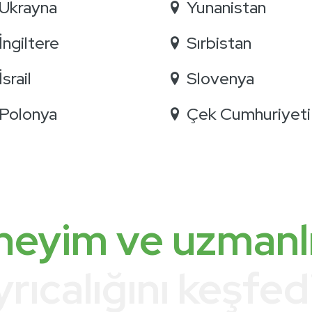
Ukrayna
Yunanistan
İngiltere
Sırbistan
İsrail
Slovenya
Polonya
Çek Cumhuriyeti
eyim ve uzmanl
yrıcalığını keşfed