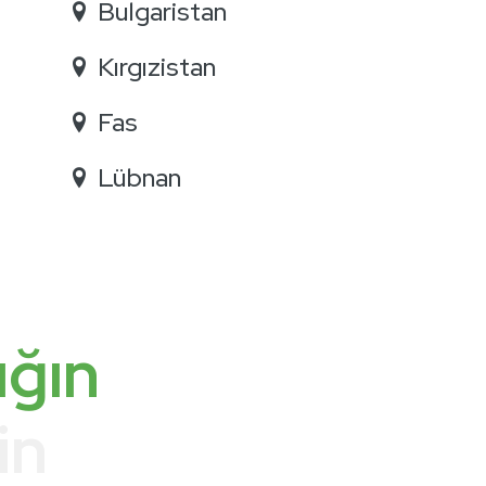
Bulgaristan
Kırgızistan
Fas
Lübnan
ığın
in